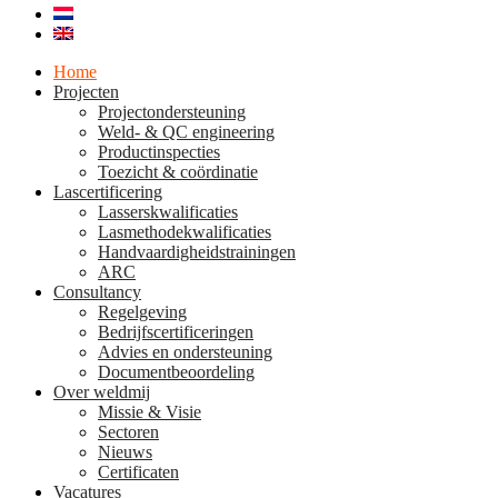
Home
Projecten
Projectondersteuning
Weld- & QC engineering
Productinspecties
Toezicht & coördinatie
Lascertificering
Lasserskwalificaties
Lasmethodekwalificaties
Handvaardigheidstrainingen
ARC
Consultancy
Regelgeving
Bedrijfscertificeringen
Advies en ondersteuning
Documentbeoordeling
Over weldmij
Missie & Visie
Sectoren
Nieuws
Certificaten
Vacatures