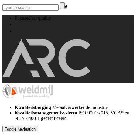
Focused on quality
+31 512 524008
info@weldmij.com
Kwaliteitsborging
Metaalverwerkende industrie
Kwaliteitsmanagementsysteem
ISO 9001:2015, VCA* en
NEN 4400-1 gecertificeerd
Toggle navigation