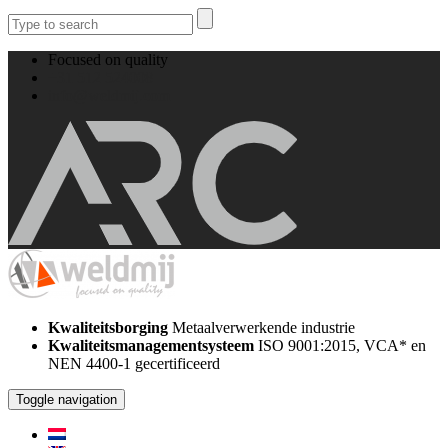
Focused on quality
+31 512 524008
info@weldmij.com
Kwaliteitsborging
Metaalverwerkende industrie
Kwaliteitsmanagementsysteem
ISO 9001:2015, VCA* en
NEN 4400-1 gecertificeerd
Toggle navigation