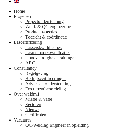
Home
Projecten
Projectondersteuning
Weld- & QC engineering
Productinspecties
Toezicht & coördinatie
Lascertificering
Lasserskwalificaties
Lasmethodekwalificaties
Handvaardigheidstrainingen
ARC
Consultancy
Regelgeving
Bedrijfscertificeringen
Advies en ondersteuning
Documentbeoordeling
Over weldmij
Missie & Visie
Sectoren
Nieuws
Certificaten
Vacatures
QC/Welding Engineer in opleiding