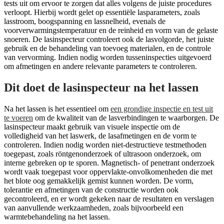
tests uit om ervoor te zorgen dat alles volgens de juiste procedures
verloopt. Hierbij wordt gelet op essentiële lasparameters, zoals
lasstroom, boogspanning en lassnelheid, evenals de
voorverwarmingstemperatuur en de reinheid en vorm van de gelaste
snoeren. De lasinspecteur controleert ook de lasvolgorde, het juiste
gebruik en de behandeling van toevoeg materialen, en de controle
van vervorming. Indien nodig worden tusseninspecties uitgevoerd
om afmetingen en andere relevante parameters te controleren.
Dit doet de lasinspecteur na het lassen
Na het lassen is het essentieel om
een grondige inspectie en test uit
te voeren
om de kwaliteit van de lasverbindingen te waarborgen. De
lasinspecteur maakt gebruik van visuele inspectie om de
volledigheid van het laswerk, de lasafmetingen en de vorm te
controleren. Indien nodig worden niet-destructieve testmethoden
toegepast, zoals röntgenonderzoek of ultrasoon onderzoek, om
interne gebreken op te sporen. Magnetisch- of penetrant onderzoek
wordt vaak toegepast voor oppervlakte-onvolkomenheden die met
het blote oog gemakkelijk gemist kunnen worden. De vorm,
tolerantie en afmetingen van de constructie worden ook
gecontroleerd, en er wordt gekeken naar de resultaten en verslagen
van aanvullende werkzaamheden, zoals bijvoorbeeld een
warmtebehandeling na het lassen.