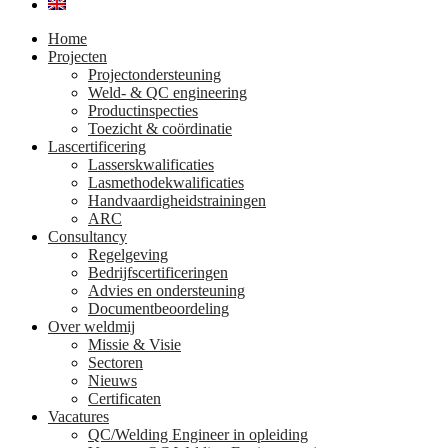
Home
Projecten
Projectondersteuning
Weld- & QC engineering
Productinspecties
Toezicht & coördinatie
Lascertificering
Lasserskwalificaties
Lasmethodekwalificaties
Handvaardigheidstrainingen
ARC
Consultancy
Regelgeving
Bedrijfscertificeringen
Advies en ondersteuning
Documentbeoordeling
Over weldmij
Missie & Visie
Sectoren
Nieuws
Certificaten
Vacatures
QC/Welding Engineer in opleiding