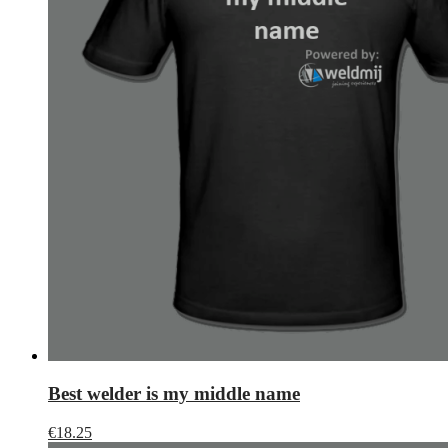
Best welder is my middle name
€
18.25