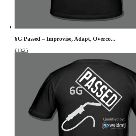
6G Passed – Improvise, Adapt, Overco...
€
18.25