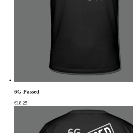
6G Passed
€
18.25