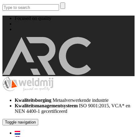
Focused on quality
+31 512 524008
info@weldmij.com
Kwaliteitsborging
Metaalverwerkende industrie
Kwaliteitsmanagementsysteem
ISO 9001:2015, VCA* en
NEN 4400-1 gecertificeerd
Toggle navigation