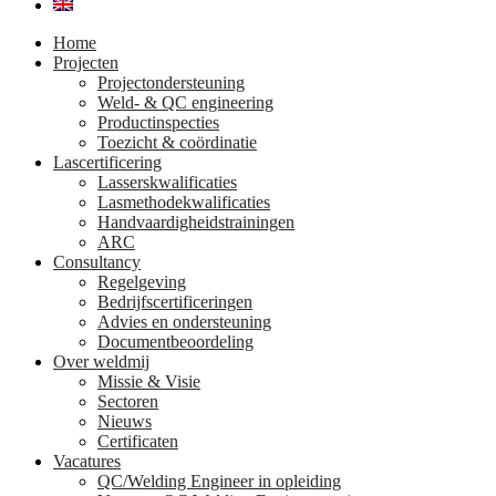
Home
Projecten
Projectondersteuning
Weld- & QC engineering
Productinspecties
Toezicht & coördinatie
Lascertificering
Lasserskwalificaties
Lasmethodekwalificaties
Handvaardigheidstrainingen
ARC
Consultancy
Regelgeving
Bedrijfscertificeringen
Advies en ondersteuning
Documentbeoordeling
Over weldmij
Missie & Visie
Sectoren
Nieuws
Certificaten
Vacatures
QC/Welding Engineer in opleiding