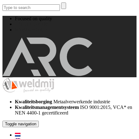
Focused on quality
+31 512 524008
info@weldmij.com
Kwaliteitsborging
Metaalverwerkende industrie
Kwaliteitsmanagementsysteem
ISO 9001:2015, VCA* en
NEN 4400-1 gecertificeerd
Toggle navigation