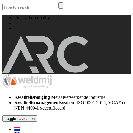
Focused on quality
+31 512 524008
info@weldmij.com
Kwaliteitsborging
Metaalverwerkende industrie
Kwaliteitsmanagementsysteem
ISO 9001:2015, VCA* en
NEN 4400-1 gecertificeerd
Toggle navigation