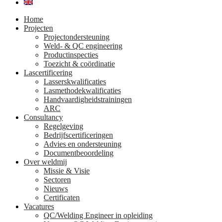
Home
Projecten
Projectondersteuning
Weld- & QC engineering
Productinspecties
Toezicht & coördinatie
Lascertificering
Lasserskwalificaties
Lasmethodekwalificaties
Handvaardigheidstrainingen
ARC
Consultancy
Regelgeving
Bedrijfscertificeringen
Advies en ondersteuning
Documentbeoordeling
Over weldmij
Missie & Visie
Sectoren
Nieuws
Certificaten
Vacatures
QC/Welding Engineer in opleiding